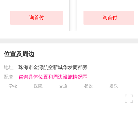
发证时间：
2021-09-01
询首付
询首付
对应楼栋：
2栋
预售证号：
001-440404-2021-00145-8
位置及周边
地址：
珠海市金湾航空新城华发商都旁
发证时间：
2021-12-17
配套：
咨询具体位置和周边设施情况
对应楼栋：
6栋
学校
医院
交通
餐饮
娱乐
预售证号：
001-440404-2021-00144-X
发证时间：
2021-12-17
对应楼栋：
2栋，3栋