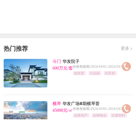
热门推荐
更多
斗门
·
华发院子
价格有效期:2024/10/01-2024/10/31
600万元/套
低密度
大花园
河景房
横琴
·
华发广场Ⅲ期横琴荟
价格有效期:2024/10/01-2024/10/31
45000元/㎡
品牌地产
金牌物业
交通便利