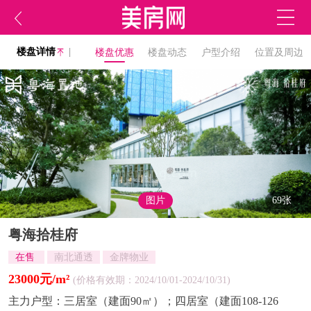
楼盘详情
|
楼盘优惠
楼盘动态
户型介绍
位置及周边
图片
69张
粤海拾桂府
在售
南北通透
金牌物业
23000元/m²
(价格有效期：2024/10/01-2024/10/31)
主力户型：
三居室（建面90㎡）；四居室（建面108-126