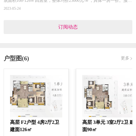
筑面积108-126㎡四居室，整体均价23000元/㎡，具体一房一价。预计
2023年12月31日精装交付。
2023-05-24
预售证号：
001-440404-2021-00033-2
订阅动态
发证时间：
2021-07-27
对应楼栋：
4栋
户型图(6)
更多
预售证号：
001-440404-2021-00003-3
发证时间：
2021-05-28
对应楼栋：
3栋
预售证号：
001-440404-2021-00107-9
高层 F2户型 4房2厅2卫
高层 3单元 3室2厅2卫 建
建面126㎡
面90㎡