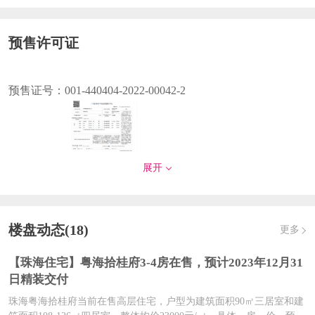
预售许可证
预售证号：
001-440404-2022-00042-2
发证时间：
2022-11-16
展开
对应楼栋：
C区域1栋
预售证号：
001-440404-2022-00016-6
楼盘动态(18)
更多
【珠海住宅】粤海拾桂府3-4房在售，预计2023年12月31
日精装交付
发证时间：
2022-05-19
珠海粤海拾桂府当前在售高层住宅，户型为建筑面积90㎡三居室和建
对应楼栋：
F区域1栋、4栋