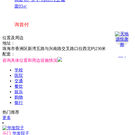
面93㎡
询首付
位置及周边
地址：
珠海市香洲区新湾五路与兴南路交叉路口往西北约230米
配套：
Top
咨询具体位置和周边设施情况
学校
医院
交通
餐饮
娱乐
购物
银行
热门推荐
更多
斗门
·
华发院子