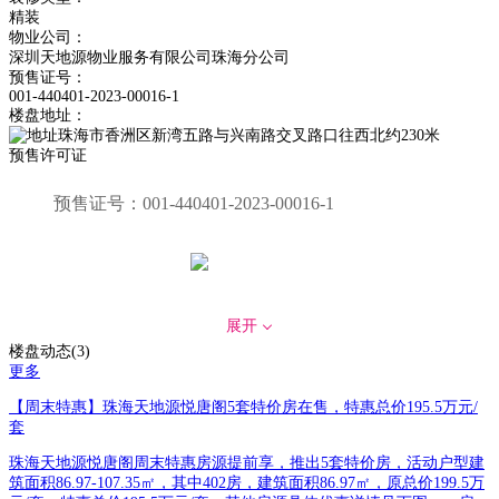
精装
物业公司：
深圳天地源物业服务有限公司珠海分公司
预售证号：
001-440401-2023-00016-1
楼盘地址：
珠海市香洲区新湾五路与兴南路交叉路口往西北约230米
预售许可证
预售证号：
001-440401-2023-00016-1
发证时间：
2023-03-27
展开
楼盘动态(3)
更多
对应楼栋：
一期1栋
【周末特惠】珠海天地源悦唐阁5套特价房在售，特惠总价195.5万元/
套
珠海天地源悦唐阁周末特惠房源提前享，推出5套特价房，活动户型建
筑面积86.97-107.35㎡，其中402房，建筑面积86.97㎡，原总价199.5万